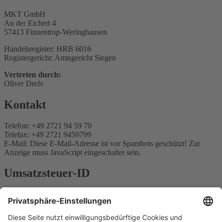
MKT GmbH
An der Eichert 4
57413 Finnentrop-Weringhausen
Handelsregister: HRB 6016
Registergericht: Amtsgericht Siegen
Vertreten durch:
Oliver Drefs
Kontakt
Telefon: +49 2721 94 59 70
Telefax: +49 2721 9459799
E-Mail:
Diese E-Mail-Adresse ist vor Spambots geschützt! Zur
Anzeige muss JavaScript eingeschaltet sein.
Umsatzsteuer-ID
Umsatzsteuer-Identifikationsnummer gemäß § 27 a
Umsatzsteuergesetz:
DE 126175365